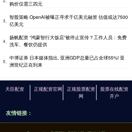
2、
购价仅需三四元
智股策略 OpenAI被曝正寻求千亿美元融资 估值或达7500
3、
亿美元
扬帆配资 “鸿蒙智行大饭店”被停止宣传？工作人员：免费
4、
洗车、餐饮仍提供
中博证券 日本媒体指出, 亚洲GDP总量已占全球55%! 亚
5、
洲世纪正在到来
天臣配资
正规配资官网
正规股票配资
股票在线配资
网
开户
友情链接：