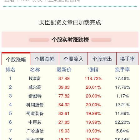
天臣配资文章已加载完成
个股实时涨跌榜
个股跌幅
个股流入
个股流出
换手率
个股涨幅
排名
名称
最新价
涨幅
换手率
1
N津富
37.49
114.72%
77.46%
2
威尔高
39.83
20.01%
17.76%
3
锴威特
77.82
20.00%
1.17%
4
科翔股份
64.32
20.00%
12.21%
5
蜀道装备
33.61
19.99%
11.69%
6
中巨芯
27.85
19.99%
32.20%
7
广哈通信
19.03
19.99%
5.84%
8
欣天科技
18.02
19.97%
28.44%