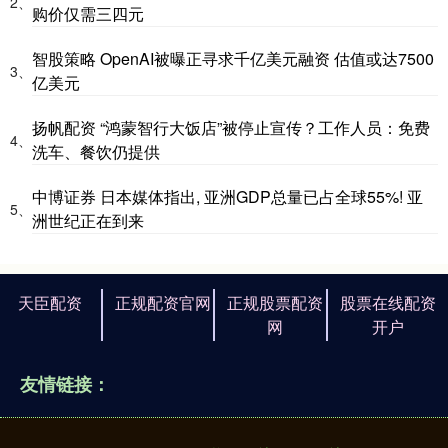
2、
购价仅需三四元
智股策略 OpenAI被曝正寻求千亿美元融资 估值或达7500
3、
亿美元
扬帆配资 “鸿蒙智行大饭店”被停止宣传？工作人员：免费
4、
洗车、餐饮仍提供
中博证券 日本媒体指出, 亚洲GDP总量已占全球55%! 亚
5、
洲世纪正在到来
天臣配资
正规配资官网
正规股票配资
股票在线配资
网
开户
友情链接：