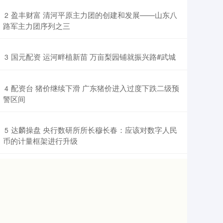
​盈丰财富 清河平原主力团的创建和发展——山东八
2
路军主力团序列之三
​国元配资 运河畔植新苗 万亩梨园铺就振兴路#武城
3
​配资台 猪价继续下滑 广东猪价进入过度下跌二级预
4
警区间
​达麟操盘 央行数研所所长穆长春：应该对数字人民
5
币的计量框架进行升级