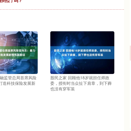
调整到位了吗？
金融监管总局首席风险
股民之家 回顾他18岁就担任师政
打造科技保险发展新
委，授衔时当众扯下肩章，到下葬
也没有穿军装