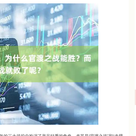
沪深300
4694.44
.42%
43.13
0.93%
的三大战役中扮演了举足轻重的角色，尤其是“官渡之战”和“赤壁