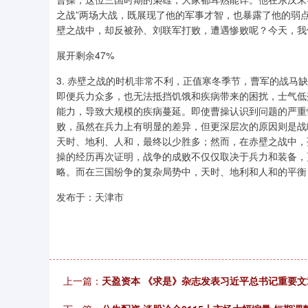
之战”两场大战，既展现了他的军事才智，也暴露了他的弱
壁之战中，却反被孙、刘联军打败，遭遇惨败呢？今天，我们
展开剩余47%
3. 赤壁之战的时机非常不利，正值寒冬季节，曹军的战马
即便兵力众多，也无法抵挡饥饿和疾病带来的困扰，士气低落
能力，导致大规模的疾病蔓延。即使曹操认识到问题的严重
败，虽然在兵力上有明显的差异，但更深层次的原因则是战
天时、地利、人和，最终以少胜多；然而，在赤壁之战中，
操的经历再次证明，战争的成败不仅仅取决于兵力和装备，
略。而在三国纷争的复杂局势中，天时、地利和人和的平衡
发布于：天津市
上一篇：
天盈资本 《求是》杂志发表习近平总书记重要