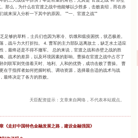
点。那么，为什么在官渡之战中他能够以少胜多，击败袁绍，而在赤
就来深入分析一下其中的原因。 **一、官渡之战**
缺乏足够的草料，士兵们也因为寒冷、饥饿和瘟疫困扰，状态极差。
，战斗力大打折扣。 4. 曹军的主力部队远离故土，缺乏水土适应
性，最终还是不得不撤军。 总的来说，官渡之战和赤壁之战的胜
略、战术的差异，以及环境因素的影响。曹操在官渡之战中占尽了
孙刘联军则凭借着天时、地利、人和的优势，成功击败了曹操。 曹
更在于指挥者如何把握时机、调动资源，选择最合适的战术与战
，最终决定了各方的胜败。
天臣配资提示：文章来自网络，不代表本站观点。
文章《走好中国特色金融发展之路，建设金融强国》