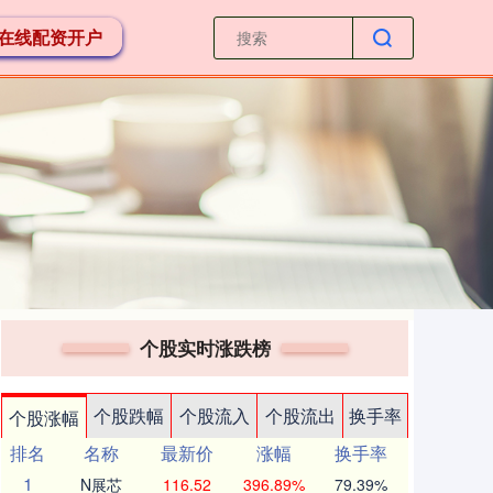
在线配资开户
个股实时涨跌榜
个股跌幅
个股流入
个股流出
换手率
个股涨幅
排名
名称
最新价
涨幅
换手率
1
N展芯
116.52
396.89%
79.39%