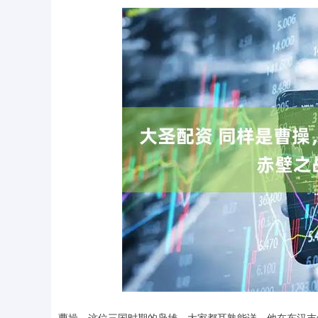
深证成指
14311.01
.68
1.02%
200.89
1
曹操，这位三国时期的枭雄，大家都耳熟能详。他在东汉末年