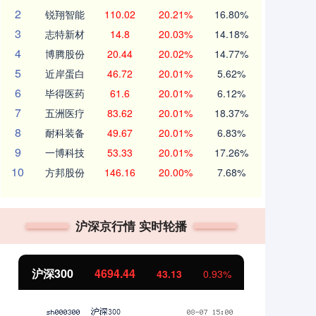
2
锐翔智能
110.02
20.21%
16.80%
3
志特新材
14.8
20.03%
14.18%
4
博腾股份
20.44
20.02%
14.77%
5
近岸蛋白
46.72
20.01%
5.62%
6
毕得医药
61.6
20.01%
6.12%
7
五洲医疗
83.62
20.01%
18.37%
8
耐科装备
49.67
20.01%
6.83%
9
一博科技
53.33
20.01%
17.26%
10
方邦股份
146.16
20.00%
7.68%
沪深京行情 实时轮播
北证50
1134.24
创
11.37
1.01%