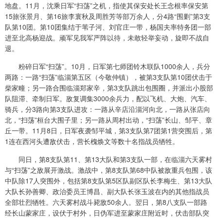
地盘。11月，沈乘日军“扫荡”之机，指使其保安处长王念根率保安第
15旅张景月、第16旅李寰秋及周胜芳等部万余人，分4路“围剿”第3支
队第10团。第10团集结于苇子河、刘官庄一带，杨国夫率特务团一部
进至北高杨迎战。顽军见我军严阵以待，未敢轻举妄动，旋即不战自
退。
粉碎日军“扫荡”。10月，日军第七师团铃木联队1000余人，兵分
两路：一路“扫荡”临淄第五区（今敬仲镇），被第3支队第10团伏击于
柴家疃；另一路合围临淄郑家辛，第3支队跳出包围圈，并派出小股部
队阻滞、牵制日军。敌复调集3000余兵力，配以飞机、大炮、汽车、
骑兵，分3路向第3支队进攻：一路从辛店沿淄河向北，一路从张店向
北，“扫荡”桓台大围子里；另一路从周村出动，“扫荡”长山、邹平、章
丘一带。11月8日，日军夜袭邹平城，第3支队第7团第1营突围后，第
1连在西河头遭敌伏击，营长槐焕文等数十名指战员牺牲。
同日，第8支队第11、第13大队和第3支队一部，在临淄六天雾村
与“扫荡”之敌展开激战。激战中，第8支队第68中队被敌重兵包围，该
中队除17人突围外，包括第8支队第5区队副区队长李梅生、第13大队
大队长孙善卿、政治委员王博昌、副大队长张玉波在内的其他指战员
全部壮烈牺牲。六天雾村战斗毙敌50余人。翌日，第8八支队一部路
经长山蒙家庄，设伏于村外，日伪军进至蒙家庄附近时，伏击部队突