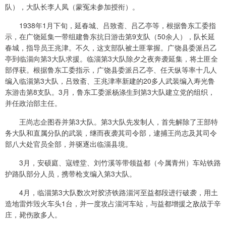
队），大队长李人凤（蒙冤未参加授衔）。
1938年1月下旬，延春城、吕致斋、吕乙亭等，根据鲁东工委指
示，在广饶延集一带组建鲁东抗日游击第9支队（50余人），队长延
春城，指导员王兆津。不久，这支部队被土匪掌握。广饶县委派吕乙
亭到临淄向第3大队求援。临淄第3大队除夕之夜奔袭延集，将土匪全
部俘获。根据鲁东工委指示，广饶县委派吕乙亭、任天纵等率十几人
编入临淄第3大队，吕致斋、王兆津率新建的20多人武装编入寿光鲁
东游击第8支队。3月，鲁东工委派杨涤生到第3大队建立党的组织，
并任政治部主任。
王尚志企图吞并第3大队。第3大队先发制人，首先解除了王部特
务大队和直属分队的武装，继而夜袭其司令部，逮捕王尚志及其司令
部八大处官员全部，并驱逐出临淄县境。
3月，安硕庭、寇铿堂、刘竹溪等带领益都（今属青州）车站铁路
护路队部分人员，携带枪支编入第3大队。
4月，临淄第3大队数次对胶济铁路淄河至益都段进行破袭，用土
造地雷炸毁火车头1台，并一度攻占淄河车站，与益都增援之敌战于辛
庄，毙伤敌多人。