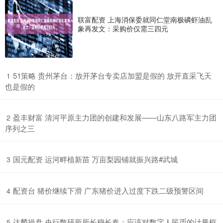
联富配资 上海消保委就同仁堂南极磷虾油乱
象再发文：采购价仅需三四元
​51策略 贵州茅台：放开茅台专卖店加盟是假的 放开直采飞天
1
也是假的
​盈丰财富 清河平原主力团的创建和发展——山东八路军主力团
2
序列之三
​国元配资 运河畔植新苗 万亩梨园铺就振兴路#武城
3
​配资台 猪价继续下滑 广东猪价进入过度下跌二级预警区间
4
​达麟操盘 央行数研所所长穆长春：应该对数字人民币的计量框
5