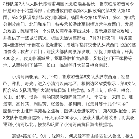
2梯队第2大队大队长陈瑞甫与国民党临淄县县长、鲁东临淄游击司令
部总司令于冶堂等部，企图进攻由临淄第3大队改编的第3支队第10
团。第3支队调集部队攻打临淄城。杨国夫令第10团第1、第2、第3营
分别攻南门、北门和东门，特务营长潘建军指挥该营主攻西门。发起
总攻后，陈瑞甫的一个分队长商孝生潜出城外，表示愿意配合攻城，
并提供了一些城防情况。杨国夫遂调整部署。7月31日夜间，特务营
第4连连长韩子衡在西北角进攻，潘建军指挥突击队从城西门北边的隧
道偷袭，攻占了西门，迎接大部队向纵深发展。活捉了陈瑞甫，歼其
400余人。攻克临淄城后，我军乘胜扩大战果，又接连打下王家桥等
地，从而控制了邹平、长山、临淄等县大部及桓台南部。
小清河南驱顽。8月下旬，鲁东游击第8支队从胶东西返，经昌
邑、潍县、寿光，进入小清河以南地区。根据边区省委指示，第8支队
配合第3支队巩固扩大清河抗日游击根据地。9月上旬，临淄、桓台、
长山、邹平、博兴一带的国民党顽固派王尚志、李笑文、宋雨旧、张
景南、高竹筠、周胜芳、张景鲁、杨翔南、张景月等十几个“司令”，
麋集于长山北部高苑县之焦桥，图谋联合进攻我军。第8支队配合，第
3支队长途奔袭焦桥，歼灭顽军200余人，缴获大批武器装备，将其驱
逐到小清河以北，恢复和巩固了小清河南抗日游击根据地。
震慑4路顽军。9月，沈鸿烈、何思源率部由鲁西进入鲁北，抢占