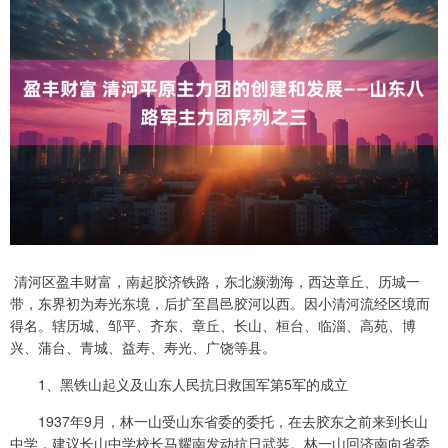
清河区盈丰财富，南起胶济铁路，东北濒渤海，西达章丘、历城一
带，东界初为寿光东境，后扩至昌邑胶河以西。因小清河流经区境而
得名。辖历城、邹平、齐东、章丘、长山、桓台、临淄、高苑、博
兴、蒲台、青城、益寿、寿光、广饶等县。
1、黑铁山起义及山东人民抗日救国军第5军的成立
1937年9月，林一山受山东省委的委托，在去胶东之前来到长山
中学，建议长山中学校长马耀南发动抗日武装。林一山回济南向省委