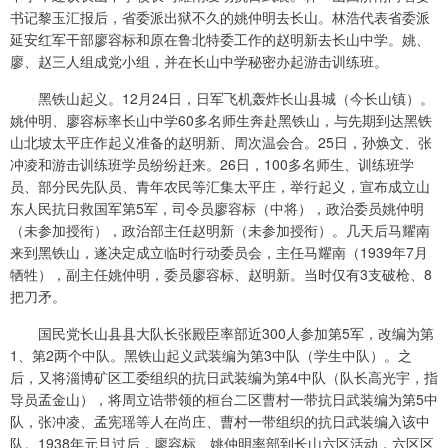
书记黎玉汇报后，省委派出狱不久的姚仲明去长山。林浩代表省委派
延安红军干部廖容标和原在鲁北特委工作的赵明新去长山中学。姚、
廖、赵三人组成党小组，并在长山中学秘密办起游击训练班。
黑铁山起义。12月24日，日军飞机轰炸长山县城（今长山镇）。
姚仲明、廖容标率长山中学60多名师生奔赴黑铁山，与先期到达黑铁
山北坡太平庄作起义准备的赵明新、周次温会合。25日，孙焕文、张
冲凌和游击训练班学员纷纷赶来。26日，100多名师生、训练班学
员、部分民先队员、青年农民等汇集太平庄，举行起义，宣布成立山
东人民抗日救国军第5军，司令员廖容标（中将），政治委员姚仲明
（未参加授衔），政治部主任赵明新（未参加授衔）。几天后马耀南
来到黑铁山，遂决定成立临时行动委员会，主任马耀南（1939年7月
牺牲），副主任姚仲明，委员廖容标、赵明新。当时仅有3支破枪、8
把刀矛。
国民党长山县县大队长张殿臣率部近300人参加第5军，改编为第
1、第2两个中队。黑铁山起义武装编为第3中队（学生中队）。之
后，又将淄博矿区工委组织的抗日武装编为第4中队（队长高光宇，指
导员孟金山），将周立诰带领的桓台二区曹村一带抗日武装编为第5中
队，张冲凌、孟宪瑶等人在尚庄、曹村一带组织的抗日武装编入该中
队。1938年元旦过后，廖容标、姚仲明率部到长山六区活动，六区区