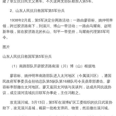
建了章丘抗日民主义勇军。不久这两支部队都加入第5军。
2、山东人民抗日救国军第5军分兵
1938年2月底，第5军决定分两路活动：一路由廖容标、姚仲明率
领，跨过胶济路南下，到淄川、博山一带活动；一路由马耀南、赵明
新率领，留在胶济路北的长山、邹平一带坚持，马耀南代理第5军司
令。
图片
山东人民抗日救国军第5军分兵
（1）南路部队开辟胶济路南淄（川）博（山）根据地
廖容标、姚仲明率南路部队进入太河地区（今属淄川区），遭国
民政府军事委员会别动总队第5纵队第16梯队司令吴鼎章部袭击。廖
容标率部撤出太河地区。廖又返回太河镇与吴谈判，达成共同抗战协
议，成立淄河流域抗日联军办事处，主任冯毅之。
攻克淄川城。3月13日，第5军在淄博矿区工委组织的抗日武装协
助下，攻克淄川县城，截获一批枪支弹药、物资，然后撤出淄川城。