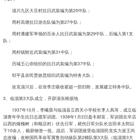
淄川九区大旦村抗日武装编为第25中队；
周村高塘抗日游击队编为第27中队；
周村潘建军率领的百余人抗日武装编为第29中队，后编入第1支
队；
周村镇附近武装编为第31中队；
历城王心崇组织的抗日武装编为第37中队；
邹平县农民贾效昆组织武装编为特务大队；
攻克淄川后，在张李庄吸收翟超一部归附，发展建立特务中队。
3、临淄第3大队成立，开辟淄东根据地
1937年10月，李曦晨与临淄县立西关小学校长李人凤等，成立临
淄青年学生抗日志愿军训团。1938年1月2日盈丰财富，军训团在辛店
以西的矮槐树（和顺店村）伏击日军，毙伤日军分队长吉田本太郎以
下10余人，截获物资一批。战后，军训团接受临淄国民党实力派王尚
志改编，改称国民革命军冀鲁别动纵队第2梯队第3大队（临淄第3大