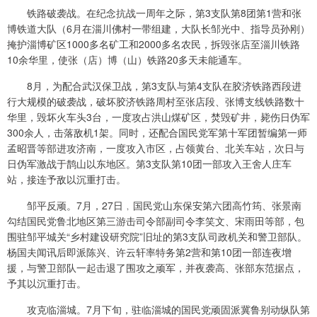
铁路破袭战。在纪念抗战一周年之际，第3支队第8团第1营和张
博铁道大队（6月在淄川佛村一带组建，大队长邹光中、指导员孙刚）
掩护淄博矿区1000多名矿工和2000多名农民，拆毁张店至淄川铁路
10余华里，使张（店）博（山）铁路20多天未能通车。
8月，为配合武汉保卫战，第3支队与第4支队在胶济铁路西段进
行大规模的破袭战，破坏胶济铁路周村至张店段、张博支线铁路数十
华里，毁坏火车头3台，一度攻占洪山煤矿区，焚毁矿井，毙伤日伪军
300余人，击落敌机1架。同时，还配合国民党军第十军团暂编第一师
孟昭晋等部进攻济南，一度攻入市区，占领黄台、北关车站，次日与
日伪军激战于鹊山以东地区。第3支队第10团一部攻入王舍人庄车
站，接连予敌以沉重打击。
邹平反顽。7月，27日﹐国民党山东保安第六团高竹筠、张景南
勾结国民党鲁北地区第三游击司令部副司令李笑文、宋雨田等部，包
围驻邹平城关“乡村建设研究院”旧址的第3支队司政机关和警卫部队。
杨国夫闻讯后即派陈兴、许云轩率特务第2营和第10团一部连夜增
援，与警卫部队一起击退了围攻之顽军，并夜袭高、张部东范据点，
予其以沉重打击。
攻克临淄城。7月下旬，驻临淄城的国民党顽固派冀鲁别动纵队第