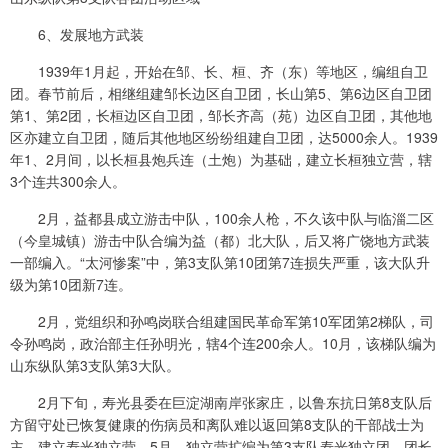
6、发展地方武装
1939年1月起，开始在邹、长、桓、齐（东）等地区，编组自卫
团。春节前后，相继组建邹长边区自卫团，长山第5、第6边区自卫团
第1、第2团，长桓边区自卫团，邹长齐高（苑）边区自卫团，其他地
区亦建立自卫团，随后其他地区纷纷组建自卫团，达5000余人。1939
年1、2月间，以长桓县炮兵连（土炮）为基础，建立长桓独立营，辖
3个连共300余人。
2月，益都县成立游击中队，100余人枪，不久该中队与临淄二区
（今皇城镇）游击中队合编为益（都）北大队，后又将广饶地方武装
一部编入。“太河惨案”中，第3支队第10团第7连损失严重，该大队升
级为第10团新7连。
2月，党组织和孙鸣岗联合组建国民革命军第10军团第2梯队，司
令孙鸣岗，政治部主任孙明光，辖4个连200余人。10月，该梯队编为
山东纵队第3支队第3大队。
2月下旬，寿光县委在巨淀湖南岸张家庄，以鲁东抗日第8支队后
方留守处已恢复健康的伤病员和离队难以返回第8支队的干部战士为
主，建立寿光独立营。5月，独立营扩编为第3支队寿光独立团，团长