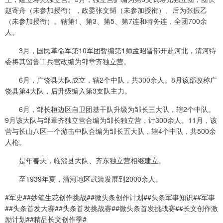
赵寄舟（未参加授衔），政委张文韬（未参加授衔）、后为张振乙
（未参加授衔）。辖第1、第3、第5、第7连和特务连，全团700余
人。
3月，国民革命军第10军团暂编第1师孟昭晋部开赴河北，清河特
委将其留鲁工兵营改编为邹章齐独立营。
6月，广饶县大队成立，辖2个中队，共300余人。8月该部改称广
饶县第4大队，后升级编入第3支队主力。
6月，邹长桓边区自卫团基干队升级为邹长三大队，辖2个中队。
9月该大队与邹章齐独立营合编为邹长独立营，计300余人。11月，该
营与长山八区一个游击中队合编为邹长五大队，辖4个中队，共500余
人枪。
是年春天，临淄县大队、齐东独立营相继建立。
至1939年夏，清河地区武装发展到2000余人。
#军史##妙笔生花创作挑战##微头条创作计划##头条军事知识##军事
##头条首发大赛##头条首发挑战赛##微头条首发挑战赛##长文创作激
励计划##精品长文创作季#