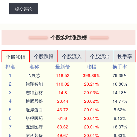
提交评论
个股实时涨跌榜
个股跌幅
个股流入
个股流出
换手率
个股涨幅
排名
名称
最新价
涨幅
换手率
1
N展芯
116.52
396.89%
79.39%
2
锐翔智能
110.02
20.21%
16.80%
3
志特新材
14.8
20.03%
14.18%
4
博腾股份
20.44
20.02%
14.77%
5
近岸蛋白
46.72
20.01%
5.62%
6
毕得医药
61.6
20.01%
6.12%
7
五洲医疗
83.62
20.01%
18.37%
8
耐科装备
49.67
20.01%
6.83%