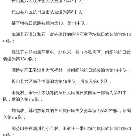
长山县六区联庄会区队被编为第7中队；
长山县八区抗日游击队被编为第8中队；
邹平镇抗日武装被编为第10、第11中队；
临淄县石潇江和石一宸等率领的临淄石家毛坨抗日武装编为第12
中队；
邢辑五在益都四区军屯、北焦宋一带（今张店区）组织的抗日武
装编为第13中队；
淄博矿区工委淄川大窎桥村一带组织的抗日武装编为第14中队；
长山县六区韩子恒部编为第19中队，后编入第6支队；
李曼村、宋乐生等领导的章丘人民抗日救国军一部编为第21中
队，后编入第7支队；
刘鸣岐、韩昭杰领导的章丘抗日民主义勇军编为第22中队，后编
入第7支队；
周芬田等在淄川县小旦村、田家庄一带组织的抗日武装编为第23
中队；