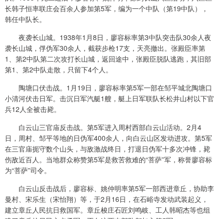
长韩子恒率联庄会百余人参加第5军，编为一个中队（第19中队），
韩任中队长。
夜袭长山城。1938年1月8日，廖容标率第3中队突击队30余人夜
袭长山城，俘伪军30余人，截获步枪17支，天亮撤出。张殿臣率第
1、第2中队第二次攻打长山城，返回途中，张殿臣脱队逃跑，其旧部
第1、第2中队走散，只留下4个人。
陶塘口伏击战。1月19日，廖容标率第5军一部在邹平城北陶塘口
小清河伏击日军。击沉日军汽艇1艘，艇上日军联队长松井山村以下官
兵12人全被击毙。
白云山三官庙反击战。第5军进入周村西部白云山活动。2月4
日，周村、邹平等地的日伪军400余人，向白云山区发动进攻。第5军
在三官庙扼守数个山头，与敌激战终日，打退日伪军十多次冲锋，毙
伤敌近百人。当地群众称赞第5军是救苦救难的“菩萨”军，称誉廖容标
为“菩萨”司令。
白云山反击战后，廖容标、姚仲明率第5军一部西进章丘，协助李
曼村、宋乐生（宋怡翔）等，于2月16日，在石峪寺发动武装起义，
建立章丘人民抗日救国军。章丘梭庄石匠刘鸣岐、工人韩昭杰等也组