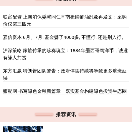
联富配资 上海消保委就同仁堂南极磷虾油乱象再发文：采购
价仅需三四元
嘉信资本 6月、7月, 基金赚了4000多, 不懂行, 还是别入行。
沪深策略 家族传承的珍稀瑰宝：1884年墨西哥鹰洋币，诚邀
有缘人共赏
东方汇赢 特朗普团队警告：政府停摆持续将导致更多航班延
误
赚配网 书写绿色金融新篇章，嘉实基金构建绿色投资生态圈
推荐资讯