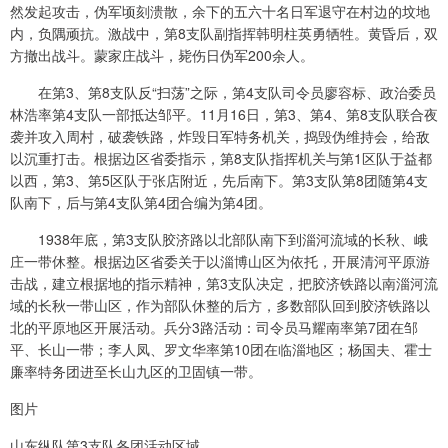
然发起攻击，伪军顷刻溃散，余下的五六十名日军退守在村边的坟地
内，负隅顽抗。激战中，第8支队副指挥韩明柱英勇牺牲。黄昏后，双
方撤出战斗。蒙家庄战斗，毙伤日伪军200余人。
在第3、第8支队反“扫荡”之际，第4支队司令员廖容标、政治委员
林浩率第4支队一部抵达邹平。11月16日，第3、第4、第8支队联合夜
袭并攻入周村，破袭铁路，炸毁日军特务机关，捣毁伪维持会，给敌
以沉重打击。根据边区省委指示，第8支队指挥机关与第1区队于益都
以西，第3、第5区队于张店附近，先后南下。第3支队第8团随第4支
队南下，后与第4支队第4团合编为第4团。
1938年底，第3支队胶济路以北部队南下到淄河流域的长秋、峨
庄一带休整。根据边区省委关于以淄博山区为依托，开展清河平原游
击战，建立根据地的指示精神，第3支队决定，把胶济铁路以南淄河流
域的长秋一带山区，作为部队休整的后方，多数部队回到胶济铁路以
北的平原地区开展活动。兵分3路活动：司令员马耀南率第7团在邹
平、长山一带；李人凤、罗文华率第10团在临淄地区；杨国夫、霍士
廉率特务团进至长山九区的卫固镇一带。
图片
山东纵队第3支队各团活动区域