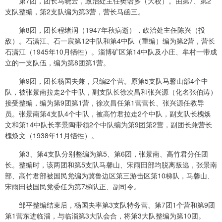
第7团，团长马晓云，政治处主任樊语乡（大校）。由第7、第2
支队整编，第2支队编为第3营，营长马函三。
第8团，团长程绪润（1947年秋病逝），政治处主任陈兴（投
敌）。石潇江、石一宸第12中队和第4中队（重编）编为第2营，营长
石潇江（1945年10月牺牲）。淄博矿区第14中队及小庄、牟村一带成
立的一支队伍，编为第8团第1营。
第9团，团长杨国夫兼，只编2个营。原第5支队马馨山部4个中
队，被张景南拉走2个中队，副支队长徐次昌和张兴源（化名张伯涛）
接受整编，编为第9团第1营，徐次昌任第1营营长、张兴源任教导
员。张景南第4支队4个中队，被高竹君拉走2个中队，副支队长槐焕
文和第14中队长李景陶带领2个中队编为第9团第2营，副团长兼营长
槐焕文（1938年11月牺牲）。
第3、第4支队分别整编为第5、第6团，张景南、高竹君分任团
长。整编时，该两团和第5支队马馨山、宋雨田部均脱离叛逃，张景南
部、高竹君部被国民党编为冀鲁边区第三游击区第10梯队，马馨山、
宋雨田被国民党委任为第7梯队正、副司令。
邹平整编结束后，杨国夫率第3支队特务营、第7团1个营和第9团
第1营东进临淄，与临淄第3大队会合，将第3大队整编为第10团。