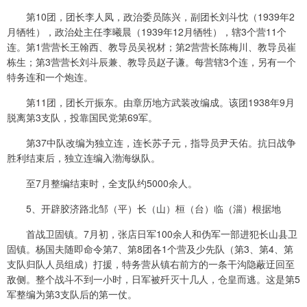
第10团，团长李人凤，政治委员陈兴，副团长刘斗忱（1939年2
月牺牲），政治处主任李曦晨（1939年12月牺牲），辖3个营11个
连。第1营营长王翰西、教导员吴祝材；第2营营长陈梅川、教导员崔
栋生；第3营营长刘斗辰兼、教导员赵子谦。每营辖3个连，另有一个
特务连和一个炮连。
第11团，团长亓振东。由章历地方武装改编成。该团1938年9月
脱离第3支队，投靠国民党第69军。
第37中队改编为独立连，连长苏子元，指导员尹天佑。抗日战争
胜利结束后，独立连编入渤海纵队。
至7月整编结束时，全支队约5000余人。
5、开辟胶济路北邹（平）长（山）桓（台）临（淄）根据地
首战卫固镇。7月初，张店日军100余人和伪军一部进犯长山县卫
固镇。杨国夫随即命令第7、第8团各1个营及少先队（第3、第4、第
支队归队人员组成）打援，特务营从镇右前方的一条干沟隐蔽迂回至
敌侧。整个战斗不到一小时，日军被歼灭十几人，仓皇而逃。这是第5
军整编为第3支队后的第一仗。