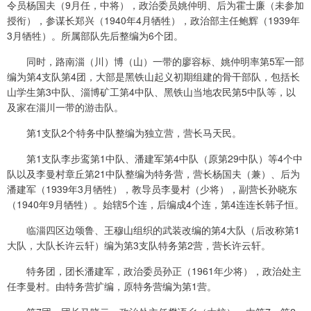
令员杨国夫（9月任，中将），政治委员姚仲明、后为霍士廉（未参加
授衔），参谋长郑兴（1940年4月牺牲），政治部主任鲍辉（1939年
3月牺牲）。所属部队先后整编为6个团。
同时，路南淄（川）博（山）一带的廖容标、姚仲明率第5军一部
编为第4支队第4团，大部是黑铁山起义初期组建的骨干部队，包括长
山学生第3中队、淄博矿工第4中队、黑铁山当地农民第5中队等，以
及家在淄川一带的游击队。
第1支队2个特务中队整编为独立营，营长马天民。
第1支队李步鸾第1中队、潘建军第4中队（原第29中队）等4个中
队以及李曼村章丘第21中队整编为特务营，营长杨国夫（兼）、后为
潘建军（1939年3月牺牲），教导员李曼村（少将），副营长孙晓东
（1940年9月牺牲）。始辖5个连，后编成4个连，第4连连长韩子恒。
临淄四区边颂鲁、王穆山组织的武装改编的第4大队（后改称第1
大队，大队长许云轩）编为第3支队特务第2营，营长许云轩。
特务团，团长潘建军，政治委员孙正（1961年少将），政治处主
任李曼村。由特务营扩编，原特务营编为第1营。