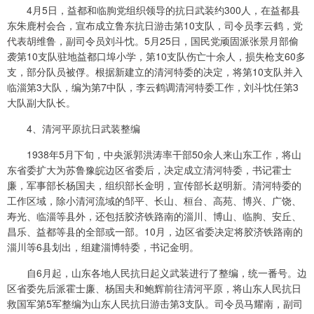
4月5日，益都和临朐党组织领导的抗日武装约300人，在益都县
东朱鹿村会合，宣布成立鲁东抗日游击第10支队，司令员李云鹤，党
代表胡维鲁，副司令员刘斗忱。5月25日，国民党顽固派张景月部偷
袭第10支队驻地益都口埠小学，第10支队伤亡十余人，损失枪支60多
支，部分队员被俘。根据新建立的清河特委的决定，将第10支队并入
临淄第3大队，编为第7中队，李云鹤调清河特委工作，刘斗忱任第3
大队副大队长。
4、清河平原抗日武装整编
1938年5月下旬，中央派郭洪涛率干部50余人来山东工作，将山
东省委扩大为苏鲁豫皖边区省委后，决定成立清河特委，书记霍士
廉，军事部长杨国夫，组织部长金明，宣传部长赵明新。清河特委的
工作区域，除小清河流域的邹平、长山、桓台、高苑、博兴、广饶、
寿光、临淄等县外，还包括胶济铁路南的淄川、博山、临朐、安丘、
昌乐、益都等县的全部或一部。10月，边区省委决定将胶济铁路南的
淄川等6县划出，组建淄博特委，书记金明。
自6月起，山东各地人民抗日起义武装进行了整编，统一番号。边
区省委先后派霍士廉、杨国夫和鲍辉前往清河平原，将山东人民抗日
救国军第5军整编为山东人民抗日游击第3支队。司令员马耀南，副司