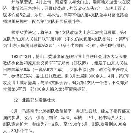
开展破袭战。4月上旬，南路部队与长白山、淄河地方游击队在胶
济、张博线三角地带，开展破袭战，炸毁敌火车头7台，车辆上百节，
破坏铁路5公里。尔后，与林浩、洪涛率领的第4支队盈丰财富北路会
师淄川马棚村，配合第4支队开展反顽斗争。
根据省委决定，将第3、第4支队改编为山东工农抗日联军，第4
支队为“山东人民抗日联军第1师”（不久仍恢复第4支队番号）；第5军
为“山东人民抗日联军第2师”，但命令尚未向下公布，番号即行撤销。
1938年2月，博山工委派张敬焘联络博山县联庄会训练大队长兼
教练徐化鲁和原东北义勇军军官郑兴（郑汉卿），组建了山东人民抗
日救国军第6军（一说第6方面军），大队长徐化鲁，政治部主任谭克
平，参谋长郑兴，副主任张敬焘。到3月发展到300余人。4月，第6军
攻克博山城后撤离，与第4支队会合，编为第4支队一个连，不久郑兴
带领第6军另一部100余人编入第5军廖荣标部。
（2）北路部队发展壮大
3月，马耀南率北路部队收复邹平，并进驻县城，建立了指挥部直
属的参谋、政治、供给﹑副官、军法、军械、卫生、秘书等八大处。
部队迅速扩大，整编为7个支队。至1938年5月，部队发展到6000余
人，30多个中队。