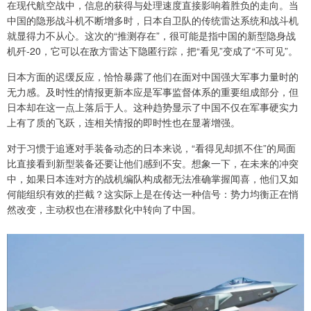
在现代航空战中，信息的获得与处理速度直接影响着胜负的走向。当
中国的隐形战斗机不断增多时，日本自卫队的传统雷达系统和战斗机
就显得力不从心。这次的“推测存在”，很可能是指中国的新型隐身战
机歼-20，它可以在敌方雷达下隐匿行踪，把“看见”变成了“不可见”。
日本方面的迟缓反应，恰恰暴露了他们在面对中国强大军事力量时的
无力感。及时性的情报更新本应是军事监督体系的重要组成部分，但
日本却在这一点上落后于人。这种趋势显示了中国不仅在军事硬实力
上有了质的飞跃，连相关情报的即时性也在显著增强。
对于习惯于追逐对手装备动态的日本来说，“看得见却抓不住”的局面
比直接看到新型装备还要让他们感到不安。想象一下，在未来的冲突
中，如果日本连对方的战机编队构成都无法准确掌握闻喜，他们又如
何能组织有效的拦截？这实际上是在传达一种信号：势力均衡正在悄
然改变，主动权也在潜移默化中转向了中国。