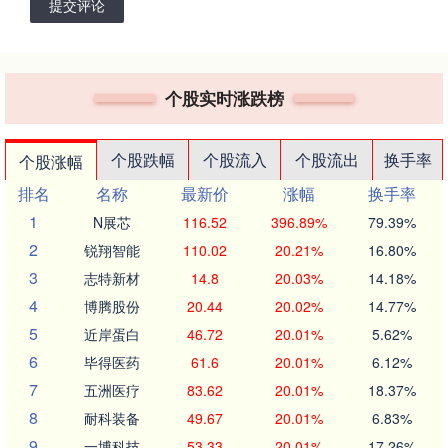
提交评论
个股实时涨跌榜
个股跌幅
个股流入
个股流出
换手率
个股涨幅
排名
名称
最新价
涨幅
换手率
1
N展芯
116.52
396.89%
79.39%
2
锐翔智能
110.02
20.21%
16.80%
3
志特新材
14.8
20.03%
14.18%
4
博腾股份
20.44
20.02%
14.77%
5
近岸蛋白
46.72
20.01%
5.62%
6
毕得医药
61.6
20.01%
6.12%
7
五洲医疗
83.62
20.01%
18.37%
8
耐科装备
49.67
20.01%
6.83%
9
一博科技
53.33
20.01%
17.26%