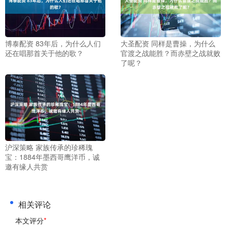
博泰配资 83年后，为什么人们
大圣配资 同样是曹操，为什么
还在唱那首关于他的歌？
官渡之战能胜？而赤壁之战就败
了呢？
沪深策略 家族传承的珍稀瑰
宝：1884年墨西哥鹰洋币，诚
邀有缘人共赏
相关评论
本文评分
*