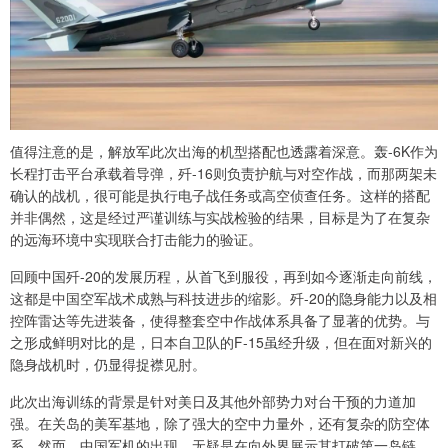
值得注意的是，解放军此次出海的机型搭配也透露着深意。轰-6K作为
长程打击平台承载着导弹，歼-16则负责护航与对空作战，而那两架未
确认的战机，很可能是执行电子战任务或高空侦查任务。这样的搭配
并非偶然，这是经过严谨训练与实战检验的结果，目标是为了在复杂
的远海环境中实现联合打击能力的验证。
回顾中国歼-20的发展历程，从首飞到服役，再到如今逐渐走向前线，
这都是中国空军战术成熟与科技进步的缩影。歼-20的隐身能力以及相
控阵雷达等先进装备，使得整套空中作战体系具备了显著的优势。与
之形成鲜明对比的是，日本自卫队的F-15虽经升级，但在面对新兴的
隐身战机时，仍显得捉襟见肘。
此次出海训练的背景是针对美日及其他外部势力对台干预的力道加
强。在关岛的美军基地，除了强大的空中力量外，还有复杂的防空体
系。然而，中国军机的出现，无疑是在向外界展示其打破第一岛链，