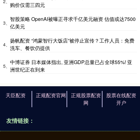
2、
购价仅需三四元
智股策略 OpenAI被曝正寻求千亿美元融资 估值或达7500
3、
亿美元
扬帆配资 “鸿蒙智行大饭店”被停止宣传？工作人员：免费
4、
洗车、餐饮仍提供
中博证券 日本媒体指出, 亚洲GDP总量已占全球55%! 亚
5、
洲世纪正在到来
天臣配资
正规配资官网
正规股票配资
股票在线配资
网
开户
友情链接：