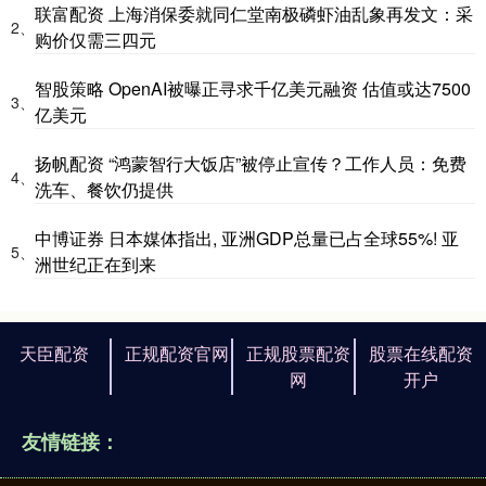
联富配资 上海消保委就同仁堂南极磷虾油乱象再发文：采
2、
购价仅需三四元
智股策略 OpenAI被曝正寻求千亿美元融资 估值或达7500
3、
亿美元
扬帆配资 “鸿蒙智行大饭店”被停止宣传？工作人员：免费
4、
洗车、餐饮仍提供
中博证券 日本媒体指出, 亚洲GDP总量已占全球55%! 亚
5、
洲世纪正在到来
天臣配资
正规配资官网
正规股票配资
股票在线配资
网
开户
友情链接：